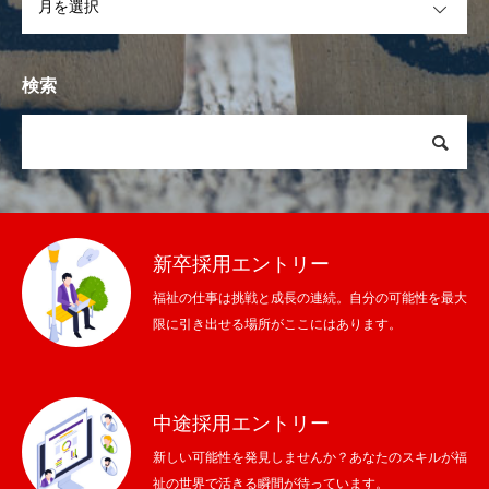
私たちの仕事
業務内容
採用情報
求める人材
検索
HOME
私たちについて
私たちの仕事
採用情報
新卒採用エントリー
福祉の仕事は挑戦と成長の連続。自分の可能性を最大
限に引き出せる場所がここにはあります。
中途採用エントリー
新しい可能性を発見しませんか？あなたのスキルが福
祉の世界で活きる瞬間が待っています。