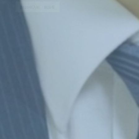
い
た
だ
け
る
仕
事
で
す
2
0
1
4
年
入
社
次