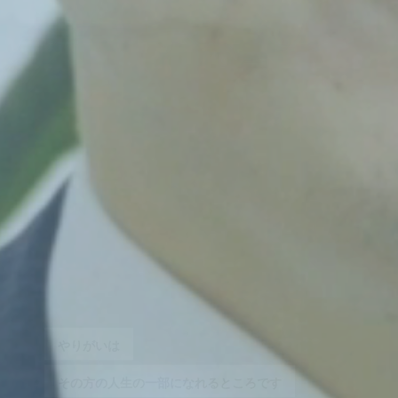
一
番
「
あ
り
が
と
う
」
と
感
謝
の
言
葉
を