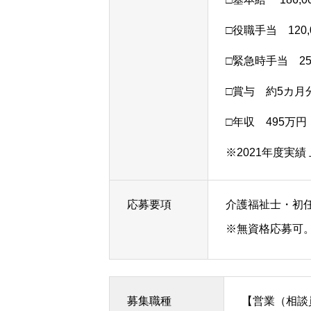
□役職手当 120,
□緊急時手当 25
□賞与 約5カ月
□年収 495万円
※2021年度実
応募要項
介護福祉士・初
※無資格応募可
募集職種
【営業（相談