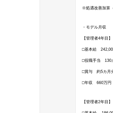
※処遇改善加算（1
私たちの仕事
・モデル月収
【管理者4年目】
採用情報
□基本給 242,0
□役職手当 130,
HOME
私た
□賞与 約5カ月
□年収 660万円
【管理者2年目】
□基本給 186,0