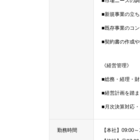
■市場ニーズの
■新規事業の立
■既存事業のコ
■契約書の作成
《経営管理》
■総務・経理・
■経営計画を踏
■月次決算対応
勤務時間
【本社】09:00～1