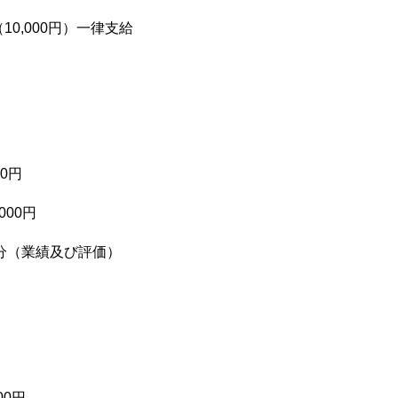
0,000円）一律支給
00円
000円
ちについて
私たちの仕事
採用情報
分（業績及び評価）
00円