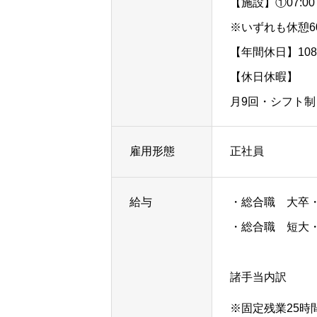
【施設】①07:00～
※いずれも休憩6
【年間休日】10
【休日休暇】
月9回・シフト
雇用形態
正社員
給与
・総合職 大卒・院
HOME
・総合職 短大・専
諸手当内訳
私たちについて
※固定残業25時間