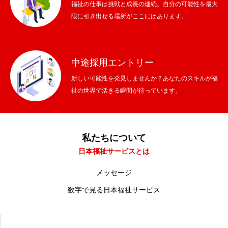
福祉の仕事は挑戦と成長の連続。自分の可能性を最大
HOME
トップ
限に引き出せる場所がここにはあります。
私たちについて
日本福祉サービスとは
私たちの仕事
業務内容
中途採用エントリー
新しい可能性を発見しませんか？あなたのスキルが福
採用情報
求める人材
祉の世界で活きる瞬間が待っています。
HOME
私たちについて
私たちの仕事
採用情報
私たちについて
日本福祉サービスとは
メッセージ
数字で見る日本福祉サービス