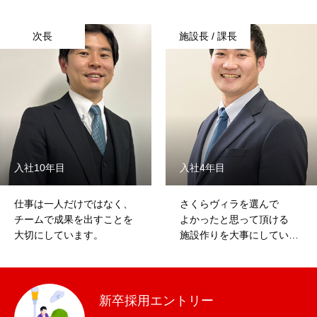
次長
施設長 / 課長
入社10年目
入社4年目
仕事は一人だけではなく、
さくらヴィラを選んで
チームで成果を出すことを
よかったと思って頂ける
大切にしています。
施設作りを大事にしていま
す。
新卒採用エントリー