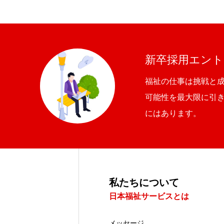
HOME
私た
新卒採用エント
福祉の仕事は挑戦と
可能性を最大限に引
にはあります。
私たちについて
日本福祉サービスとは
メッセージ