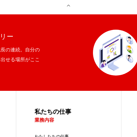
ちについて
私たちの仕事
採用情報
リー
成長の連続。自分の
き出せる場所がここ
私たちの仕事
業務内容
わたしたちの仕事